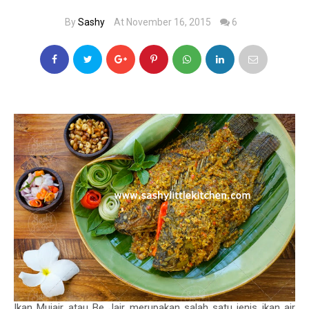
By
Sashy
At November 16, 2015
6
Ikan Mujair atau
Be Jair
merupakan salah satu jenis ikan air