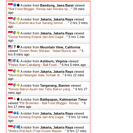
A visitor from
Bandung, Jawa Barat
viewed
"
Bali Food Blogger: Resep dan Review by…
"
29 mins
ago
A visitor from
Jakarta, Jakarta Raya
viewed
"
Bolu Caramel aka Kue Sarang Semut -…
"
2 hrs 3 mins
ago
A visitor from
Jakarta, Jakarta Raya
viewed
"
Donat Kentang Empuk dan Anti Gagal…
"
5 hrs 1 min
ago
A visitor from
Mountain View, California
viewed "
Green Bean Shiraae - Salad Buncis ala…
"
5
hrs 8 mins ago
A visitor from
Ashburn, Virginia
viewed
"
Pepes Ikan Cakalang - Bali Food…
"
6 hrs 5 mins ago
A visitor from
Jakarta, Jakarta Raya
viewed
"
Mencicipi Hidangan Italia Terbaik di…
"
6 hrs 22 mins
ago
A visitor from
Tangerang, Banten
viewed
"
Resep Bakso Ayam dan Tahu Bakso yang…
"
6 hrs 27
mins ago
A visitor from
Balikpapan, Kalimantan Timur
viewed "
Pie Brownies - Bali Food Blogger: Resep…
"
8
hrs 17 mins ago
A visitor from
Jakarta, Jakarta Raya
viewed
"
Donat Kentang Empuk dan Anti Gagal…
"
9 hrs 12 mins
ago
A visitor from
Jakarta, Jakarta Raya
viewed
"
Aneka Roti Asin (Trial Oxone Master…
"
9 hrs 17 mins