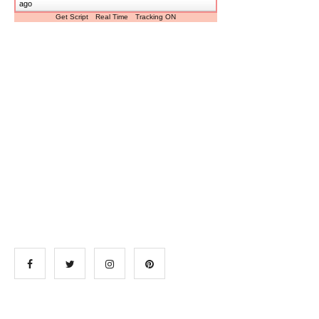
ago
Get Script
Real Time
Tracking ON