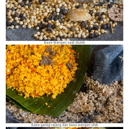
Base Wangen saat diulek
Base genep rajang dan base wangen ulek