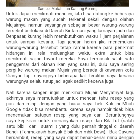
Sambel Matah dan Kacang Goreng
Untuk dapat menikmati menu ini, kita bisa datang ke beberapa
warung makan yang sudah terkenal sekali dengan olahan
Mujairnya, namun sayangnya sebagian besar warung-warung
tersebut berlokasi di Daerah Kintamani yang lumayan jauh dari
Denpasar, kurang lebih membutuhkan waktu 1 jam perjalanan
untuk sampai kesana. Tapi jangan heran jika menemukan
warung-warung tersebut tetap ramai karena para penikmat
hidangan ini rela meluangkan waktu extra untuk bisa
menikmati sajian favorit mereka. Saya termasuk salah satu
penggemar dari olahan ikan yang satu ini, dulu saya sering
pergi ke warung makan Mujair yang berada di kawasan kota
Gianyar tapi sayangnya beberapa kali terakhir saya kesana
warungnya selalu tutup jadi agak sedikit kecewa juga.
Nah karena kangen ingin menikmati Mujair Menyatnyat lagi,
akhirnya saya memutuskan untuk mencari tahu resep yang
pas dan mirip dengan yang biasa saya beli. Kali ini Mbah
Google tidak bisa membantu karena saya hampir tidak bisa
menemukan satupun resep yang saya cari. Beruntungnya
saya kepikiran untuk menanyakan resep dari Bik Tut (salah
satu bibi dari suami ) yang dulu pernah tinggal di daerah
Bangli (Terimakasih banyak Bibik dan mbk Dewi). Bak Gayung
bersambut, resep yang saya dapat benar-benar mirip dengan