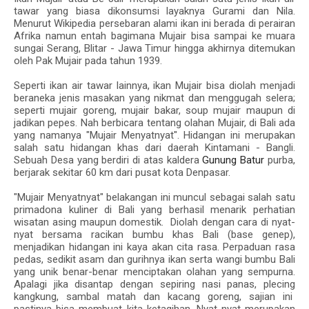
tawar yang biasa dikonsumsi layaknya Gurami dan Nila.
Menurut Wikipedia persebaran alami ikan ini berada di perairan
Afrika namun entah bagimana Mujair bisa sampai ke muara
sungai Serang, Blitar - Jawa Timur hingga akhirnya ditemukan
oleh Pak Mujair pada tahun 1939.
Seperti ikan air tawar lainnya, ikan Mujair bisa diolah menjadi
beraneka jenis masakan yang nikmat dan menggugah selera;
seperti mujair goreng, mujair bakar, soup mujair maupun di
jadikan pepes. Nah berbicara tentang olahan Mujair, di Bali ada
yang namanya
"Mujair Menyatnyat"
. Hidangan ini merupakan
salah satu hidangan khas dari daerah Kintamani - Bangli.
Sebuah Desa yang berdiri di atas kaldera
Gunung Batur
purba,
berjarak sekitar 60 km dari pusat kota Denpasar.
"Mujair Menyatnyat"
belakangan ini muncul sebagai salah satu
primadona kuliner di Bali yang berhasil menarik perhatian
wisatan asing maupun domestik. Diolah dengan cara di
nyat-
nyat
bersama racikan bumbu khas Bali
(base genep)
,
menjadikan hidangan ini kaya akan cita rasa. Perpaduan rasa
pedas, sedikit asam dan gurihnya ikan serta wangi bumbu Bali
yang unik benar-benar menciptakan olahan yang sempurna.
Apalagi jika disantap dengan sepiring nasi panas, plecing
kangkung, sambal matah dan kacang goreng, sajian ini