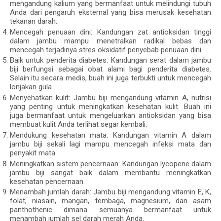
mengandung kalium yang bermanfaat untuk melindungi tubuh
Anda dari pengaruh eksternal yang bisa merusak kesehatan
tekanan darah.
Mencegah penuaan dini: Kandungan zat antioksidan tinggi
dalam jambu mampu menetralkan radikal bebas dan
mencegah terjadinya stres oksidatif penyebab penuaan dini.
Baik untuk penderita diabetes: Kandungan serat dalam jambu
biji berfungsi sebagai obat alami bagi penderita diabetes.
Selain itu secara medis, buah ini juga terbukti untuk mencegah
lonjakan gula.
Menyehatkan kulit: Jambu biji mengandung vitamin A, nutrisi
yang penting untuk meningkatkan kesehatan kulit. Buah ini
juga bermanfaat untuk mengeluarkan antioksidan yang bisa
membuat kulit Anda terlihat segar kembali.
Mendukung kesehatan mata: Kandungan vitamin A dalam
jambu biji sekali lagi mampu mencegah infeksi mata dan
penyakit mata.
Meningkatkan sistem pencernaan: Kandungan lycopene dalam
jambu biji sangat baik dalam membantu meningkatkan
kesehatan pencernaan.
Menambah jumlah darah: Jambu biji mengandung vitamin E, K,
folat, niasain, mangan, tembaga, magnesium, dan asam
panthothenic dimana semuanya bermanfaat untuk
menambah jumlah sel darah merah Anda.