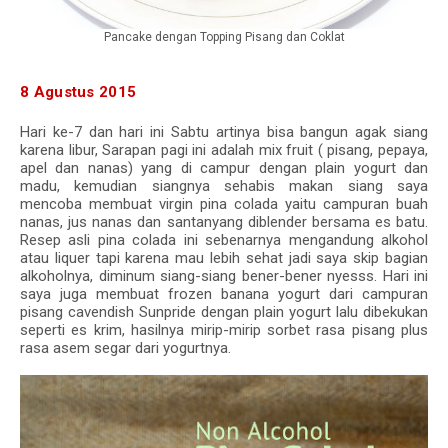
Pancake dengan Topping Pisang dan Coklat
8 Agustus 2015
Hari ke-7 dan hari ini Sabtu artinya bisa bangun agak siang
karena libur, Sarapan pagi ini adalah mix fruit ( pisang, pepaya,
apel dan nanas) yang di campur dengan plain yogurt dan
madu, kemudian siangnya sehabis makan siang saya
mencoba membuat virgin pina colada yaitu campuran buah
nanas, jus nanas dan santanyang diblender bersama es batu.
Resep asli pina colada ini sebenarnya mengandung alkohol
atau liquer tapi karena mau lebih sehat jadi saya skip bagian
alkoholnya, diminum siang-siang bener-bener nyesss. Hari ini
saya juga membuat frozen banana yogurt dari campuran
pisang cavendish Sunpride dengan plain yogurt lalu dibekukan
seperti es krim, hasilnya mirip-mirip sorbet rasa pisang plus
rasa asem segar dari yogurtnya.