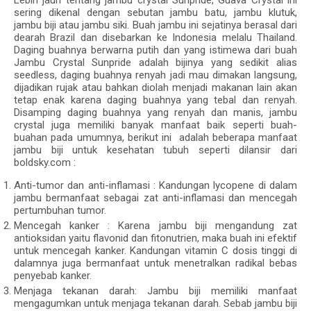
Lebih jauh tentang jambu crystal Sunpride, Guava Crystal ini
sering dikenal dengan sebutan jambu batu, jambu klutuk,
jambu biji atau jambu siki. Buah jambu ini sejatinya berasal dari
dearah Brazil dan disebarkan ke Indonesia melalu Thailand.
Daging buahnya berwarna putih dan yang istimewa dari buah
Jambu Crystal Sunpride adalah bijinya yang sedikit alias
seedless, daging buahnya renyah jadi mau dimakan langsung,
dijadikan rujak atau bahkan diolah menjadi makanan lain akan
tetap enak karena daging buahnya yang tebal dan renyah.
Disamping daging buahnya yang renyah dan manis, jambu
crystal juga memiliki banyak manfaat baik seperti buah-
buahan pada umumnya, berikut ini adalah beberapa manfaat
jambu biji untuk kesehatan tubuh seperti dilansir dari
boldsky.com :
Anti-tumor dan anti-inflamasi : Kandungan lycopene di dalam
jambu bermanfaat sebagai zat anti-inflamasi dan mencegah
pertumbuhan tumor.
Mencegah kanker : Karena jambu biji mengandung zat
antioksidan yaitu flavonid dan fitonutrien, maka buah ini efektif
untuk mencegah kanker. Kandungan vitamin C dosis tinggi di
dalamnya juga bermanfaat untuk menetralkan radikal bebas
penyebab kanker.
Menjaga tekanan darah: Jambu biji memiliki manfaat
mengagumkan untuk menjaga tekanan darah. Sebab jambu biji