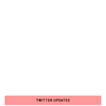
TWITTER UPDATES