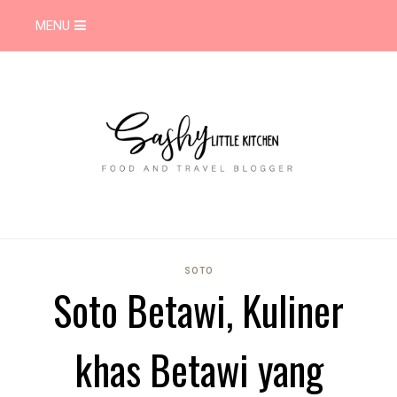
MENU
SOTO
Soto Betawi, Kuliner
khas Betawi yang