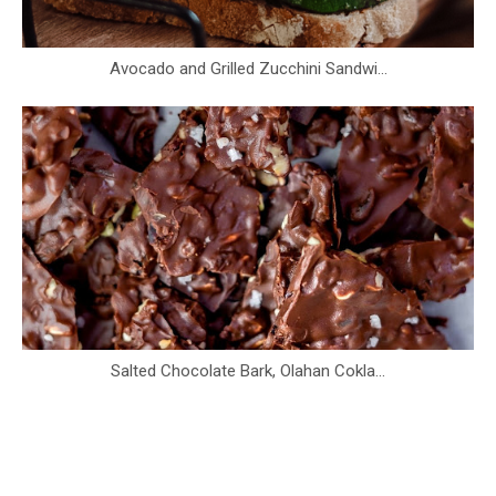
Avocado and Grilled Zucchini Sandwi...
Salted Chocolate Bark, Olahan Cokla...