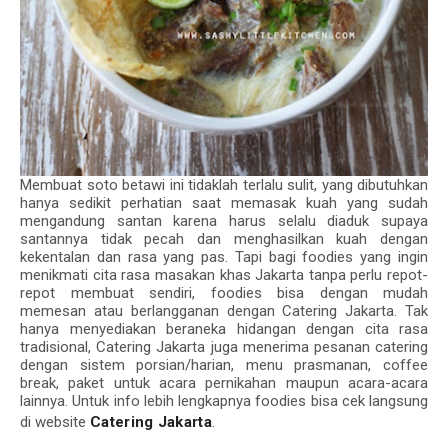
Membuat soto betawi ini tidaklah terlalu sulit, yang dibutuhkan
hanya sedikit perhatian saat memasak kuah yang sudah
mengandung santan karena harus selalu diaduk supaya
santannya tidak pecah dan menghasilkan kuah dengan
kekentalan dan rasa yang pas. Tapi bagi foodies yang ingin
menikmati cita rasa masakan khas Jakarta tanpa perlu repot-
repot membuat sendiri, foodies bisa dengan mudah
memesan atau berlangganan dengan Catering Jakarta. Tak
hanya menyediakan beraneka hidangan dengan cita rasa
tradisional, Catering Jakarta juga menerima pesanan catering
dengan sistem porsian/harian, menu prasmanan, coffee
break, paket untuk acara pernikahan maupun acara-acara
lainnya. Untuk info lebih lengkapnya foodies bisa cek langsung
di website
Catering Jakarta
.