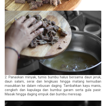
2. Panaskan minyak, tumis bumbu halus bersama daun jeruk,
daun salam, serai dan lengkuas hingga matang kemudian
masukkan ke dalam rebusan daging. Tambahkan kayu manis,
cengkeh dan kapulaga dan bumbui garam serta gula pasir.
Masak hingga daging empuk dan bumbu meresap.