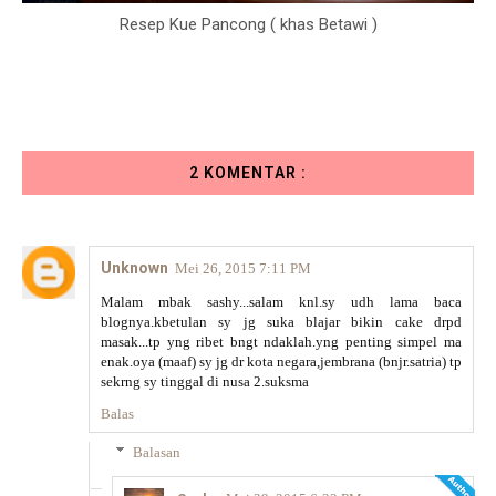
Resep Kue Pancong ( khas Betawi )
2 KOMENTAR :
Unknown
Mei 26, 2015 7:11 PM
Malam mbak sashy...salam knl.sy udh lama baca
blognya.kbetulan sy jg suka blajar bikin cake drpd
masak...tp yng ribet bngt ndaklah.yng penting simpel ma
enak.oya (maaf) sy jg dr kota negara,jembrana (bnjr.satria) tp
sekrng sy tinggal di nusa 2.suksma
Balas
Balasan