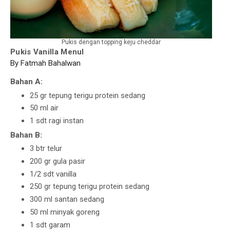
Pukis dengan topping keju cheddar
Pukis Vanilla Menul
By Fatmah Bahalwan
Bahan A:
25 gr​ tepung terigu protein sedang
50 ml​ air
1 sdt​ ragi instan
Bahan B:
3 btr​ telur
200 gr​ gula pasir
1/2 sdt vanilla
250 gr​ tepung terigu protein sedang
300 ml​ santan sedang
50 ml​ minyak goreng
1 sdt​ garam