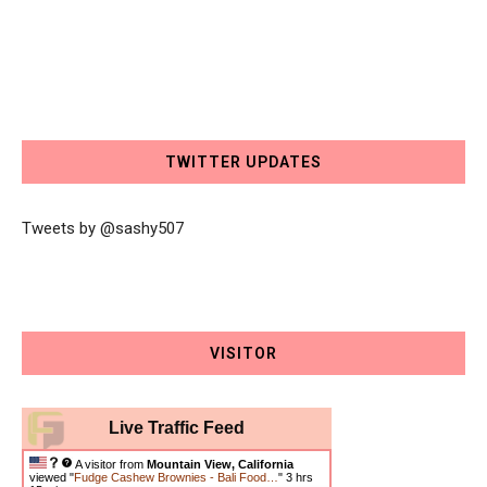
TWITTER UPDATES
Tweets by @sashy507
VISITOR
Live Traffic Feed
A visitor from
Mountain View, California
viewed "
Fudge Cashew Brownies - Bali Food…
"
3 hrs