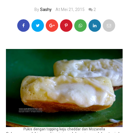
By
Sashy
At Mei 21, 2015
2
Pukis dengan topping keju cheddar dan Mozarella