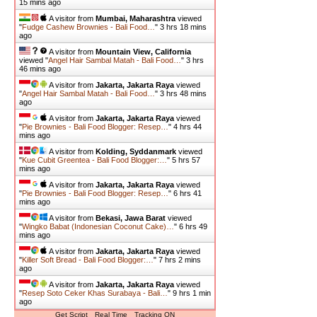
15 mins ago
A visitor from
Mumbai, Maharashtra
viewed
"
Fudge Cashew Brownies - Bali Food…
"
3 hrs 18 mins
ago
A visitor from
Mountain View, California
viewed "
Angel Hair Sambal Matah - Bali Food…
"
3 hrs
46 mins ago
A visitor from
Jakarta, Jakarta Raya
viewed
"
Angel Hair Sambal Matah - Bali Food…
"
3 hrs 48 mins
ago
A visitor from
Jakarta, Jakarta Raya
viewed
"
Pie Brownies - Bali Food Blogger: Resep…
"
4 hrs 44
mins ago
A visitor from
Kolding, Syddanmark
viewed
"
Kue Cubit Greentea - Bali Food Blogger:…
"
5 hrs 57
mins ago
A visitor from
Jakarta, Jakarta Raya
viewed
"
Pie Brownies - Bali Food Blogger: Resep…
"
6 hrs 41
mins ago
A visitor from
Bekasi, Jawa Barat
viewed
"
Wingko Babat (Indonesian Coconut Cake)…
"
6 hrs 49
mins ago
A visitor from
Jakarta, Jakarta Raya
viewed
"
Killer Soft Bread - Bali Food Blogger:…
"
7 hrs 2 mins
ago
A visitor from
Jakarta, Jakarta Raya
viewed
"
Resep Soto Ceker Khas Surabaya - Bali…
"
9 hrs 1 min
ago
Get Script
Real Time
Tracking ON